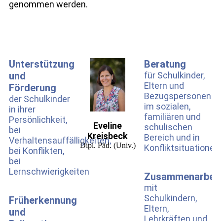
genommen werden.
Unterstützung
Beratung
und
für Schulkinder,
Eltern und
Förderung
Bezugspersonen
der Schulkinder
im sozialen,
in ihrer
familiären und
Persönlichkeit,
Eveline
schulischen
bei
Kreisbeck
Bereich und in
Verhaltensauffälligkeiten,
Dipl. Päd. (Univ.)
Konfliktsituationen
bei Konflikten,
bei
Lernschwierigkeiten
Zusammenarbeit
mit
Schulkindern,
Früherkennung
Eltern,
und
Lehrkräften und