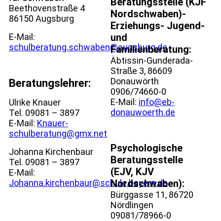
Beratungsstelle (KJF
Beethovenstraße 4
Nordschwaben)-
86150 Augsburg
Erziehungs- Jugend-
E-Mail:
und
schulberatung.schwaben@augsburg.de
Familienberatung:
Äbtissin-Gunderada-
Straße 3, 86609
Donauwörth
Beratungslehrer:
0906/74660-0
E-Mail:
info@eb-
Ulrike Knauer
donauwoerth.de
Tel. 09081 – 3897
E-Mail:
Knauer-
schulberatung@gmx.net
Psychologische
Johanna Kirchenbaur
Beratungsstelle
Tel. 09081 – 3897
(EJV, KJV
E-Mail:
Johanna.kirchenbaur@schule.bayern.de
Nordschwaben):
Bürggasse 11, 86720
Nördlingen
09081/78966-0